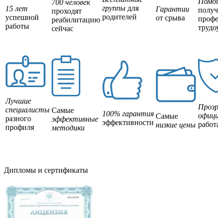
Помо
700 человек
группы
для
15 лет
Гарантии
полу
проходят
родителей
успешной
от срыва
профе
реабилитацию
работы
трудо
сейчас
Лучшие
Прозр
специалисты
Самые
100% гарантия
офици
Самые
разного
эффективные
эффективности
работ
низкие цены
профиля
методики
Дипломы и сертификаты